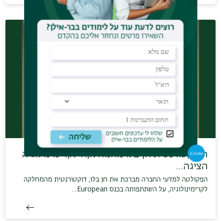
הדוקטורנטית חן בלו מהמחלקה לקרימינולוגיה
הציגה…
הפקולטה למדעי החברה מברכת את חן בלו, דוקטורנטית מהמחלקה
לקרימינולוגיה, על השתתפותה בכנס European…